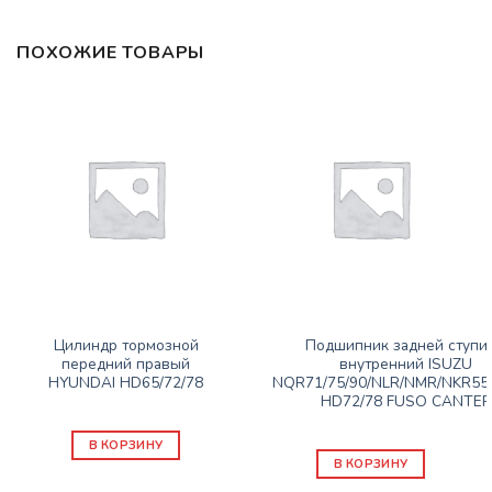
ПОХОЖИЕ ТОВАРЫ
ЗАПАСНЫЕ ЧАСТИ JBC/FAW/YUEJIN И ПР.
ЗАПАСНЫЕ ЧАСТИ JBC/FAW/YUEJIN И ПР.
Цилиндр тормозной
Подшипник задней ступи
передний правый
внутренний ISUZU
HYUNDAI HD65/72/78
NQR71/75/90/NLR/NMR/NKR55
HD72/78 FUSO CANTER
4200
₽
2060
₽
В КОРЗИНУ
В КОРЗИНУ