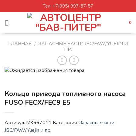
Skip
Тел: +7(995) 997-87-57
to
content
0
ГЛАВНАЯ
/
ЗАПАСНЫЕ ЧАСТИ JBC/FAW/YUEJIN И
ПР.
Кольцо привода топливного насоса
FUSO FECX/FEC9 E5
Артикул:
MK667011
Категория:
Запасные части
JBC/FAW/Yuejin и пр.