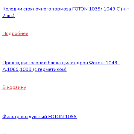
Колодки стояночного тормоза FOTON 1039/ 1049 C (к-т
2 шт.)
1460
₽
Подробнее
Запасные части Foton
Прокладка головки блока цилиндров Фотон-1049-
А,1069,1099 (с герметиком)
870
₽
В корзину
Запасные части Foton
Фильтр воздушный FOTON 1099
1650
₽