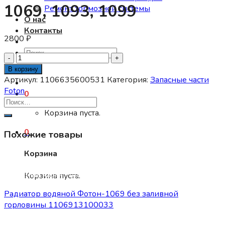
1069, 1093, 1099
Ремонт тормозной системы
О нас
Контакты
2800
₽
Искать:
Количество
товара
В корзину
Клапан
Артикул:
1106635600531
Категория:
Запасные части
ускорительный
Foton
0
двухконтурный
Foton
Корзина пуста.
1061,
0
Похожие товары
1069,
1093,
Корзина
1099
Запасные части Foton
Корзина пуста.
Радиатор водяной Фотон-1069 без заливной
горловины 1106913100033
13800
₽