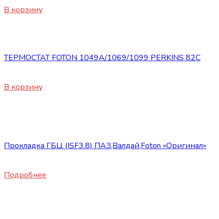
В корзину
Запасные части Foton
ТЕРМОСТАТ FOTON 1049A/1069/1099 PERKINS 82C
1030
₽
В корзину
Нет в наличии
Запасные части Foton
Прокладка ГБЦ (ISF3.8) ПАЗ,Валдай,Foton «Оригинал»
2600
₽
Подробнее
Нет в наличии
Запасные части Foton