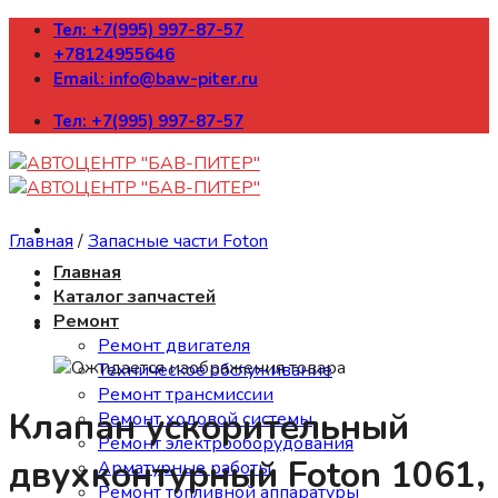
Skip
Тел: +7(995) 997-87-57
to
+78124955646
content
Email: info@baw-piter.ru
Тел: +7(995) 997-87-57
Главная
/
Запасные части Foton
Главная
Каталог запчастей
Ремонт
Ремонт двигателя
Техническое обслуживание
Ремонт трансмиссии
Клапан ускорительный
Ремонт ходовой системы
Ремонт электрооборудования
двухконтурный Foton 1061,
Арматурные работы
Ремонт топливной аппаратуры