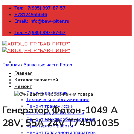
Skip
Тел: +7(995) 997-87-57
to
+78124955646
content
Email: info@baw-piter.ru
Тел: +7(995) 997-87-57
Главная
/
Запасные части Foton
Главная
Каталог запчастей
Ремонт
Ремонт двигателя
Техническое обслуживание
Ремонт трансмиссии
Генератор Фотон-1049 А
Ремонт ходовой системы
Ремонт электрооборудования
28V, 55A 24V T74501035
Арматурные работы
Ремонт топливной аппаратуры