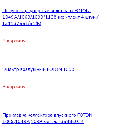
Полукольца упорные коленвала FOTON-
1049А/1069/1099/1138 (комплект 4 штуки)
Т31137551/61(К)
820
₽
В корзину
Запасные части Foton
Фильтр воздушный FOTON 1099
1650
₽
В корзину
Запасные части Foton
Прокладка коллектора впускного FOTON
1069,1049А,1099 метал. Т3688C024