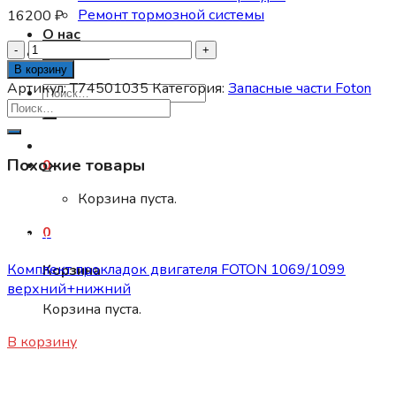
Ремонт тормозной системы
16200
₽
О нас
Количество
Контакты
товара
В корзину
Генератор
Артикул:
T74501035
Категория:
Запасные части Foton
Искать:
Фотон-1049
А
28V,
Похожие товары
55A
0
24V
Корзина пуста.
T74501035
0
Запасные части Foton
Комплект прокладок двигателя FOTON 1069/1099
Корзина
верхний+нижний
Корзина пуста.
4800
₽
В корзину
Запасные части Foton