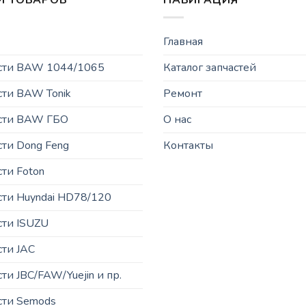
И ТОВАРОВ
НАВИГАЦИЯ
Главная
асти BAW 1044/1065
Каталог запчастей
сти BAW Tonik
Ремонт
асти BAW ГБО
О нас
сти Dong Feng
Контакты
сти Foton
сти Huyndai HD78/120
сти ISUZU
сти JAC
ти JBC/FAW/Yuejin и пр.
сти Semods