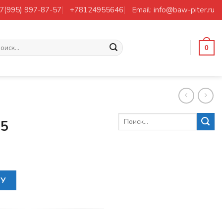
+7(995) 997-87-57
+78124955646
Email: info@baw-piter.ru
ать:
0
.5
М18X1.5
НУ