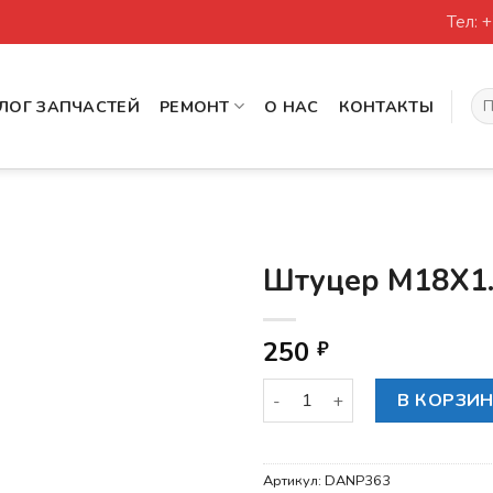
Тел: 
Иск
ЛОГ ЗАПЧАСТЕЙ
РЕМОНТ
О НАС
КОНТАКТЫ
Штуцер М18X1
250
₽
Количество товара Штуцер 
В КОРЗИ
Артикул:
DANP363