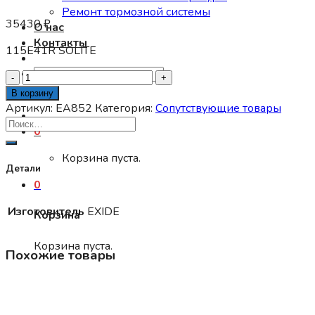
Ремонт тормозной системы
35430
₽
О нас
Контакты
115E41R SOLITE
Искать:
Количество
товара
В корзину
Аккумулятор
Артикул:
EA852
Категория:
Сопутствующие товары
EXIDE
0
12V
85Ah
Корзина пуста.
800A
Детали
315х175х175
0
CARBON
Изготовитель
EXIDE
Корзина
BOOST
о.п.
Корзина пуста.
(-
Похожие товары
+)