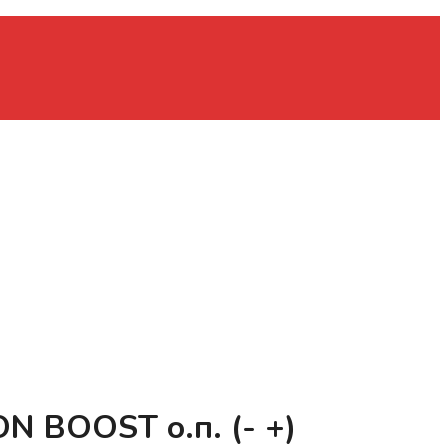
 BOOST о.п. (- +)