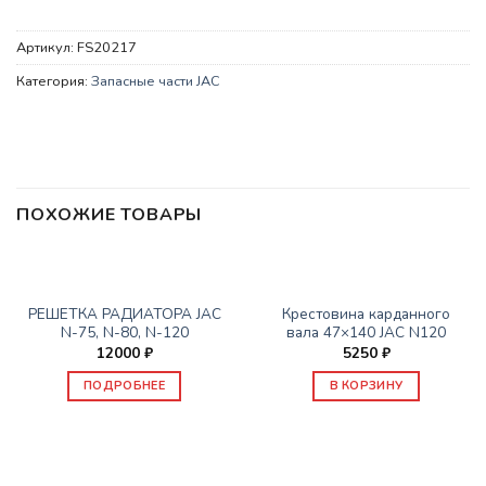
Артикул:
FS20217
Категория:
Запасные части JAC
ПОХОЖИЕ ТОВАРЫ
НЕТ В НАЛИЧИИ
ЗАПАСНЫЕ ЧАСТИ JAC
ЗАПАСНЫЕ ЧАСТИ JAC
РЕШЕТКА РАДИАТОРА JAC
Крестовина карданного
N-75, N-80, N-120
вала 47×140 JAC N120
12000
₽
5250
₽
ПОДРОБНЕЕ
В КОРЗИНУ