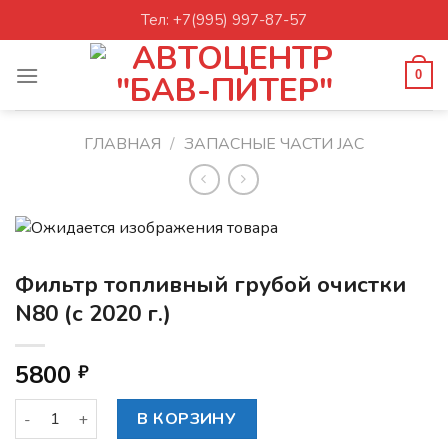
Skip
Тел: +7(995) 997-87-57
to
content
0
ГЛАВНАЯ
/
ЗАПАСНЫЕ ЧАСТИ JAC
Фильтр топливный грубой очистки
N80 (с 2020 г.)
5800
₽
Количество товара Фильтр топливный грубой очистки N80 (
В КОРЗИНУ