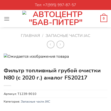
Skip
Тел: +7(995) 997-87-57
to
content
0
ГЛАВНАЯ
/
ЗАПАСНЫЕ ЧАСТИ JAC
Фильтр топливный грубой очистки
N80 (с 2020 г.) аналог FS20217
Артикул:
T1239-9010
Категория:
Запасные части JAC