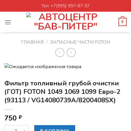
Skip
Тел: +7(995) 997-87-57
to
content
0
ГЛАВНАЯ
/
ЗАПАСНЫЕ ЧАСТИ FOTON
Фильтр топливный грубой очистки
(ГОТ) FOTON 1049 1069 1099 Евро-2
(93113 / VG14080739A/8200408SX)
750
₽
Количество товара Фильтр топливный грубой очистки (ГО