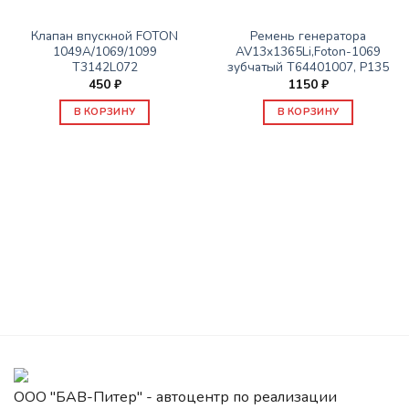
ЗАПАСНЫЕ ЧАСТИ FOTON
ЗАПАСНЫЕ ЧАСТИ FOTON
Клапан впускной FOTON
Ремень генератора
1049А/1069/1099
AV13x1365Li,Foton-1069
Т3142L072
зубчатый T64401007, P135
450
₽
1150
₽
В КОРЗИНУ
В КОРЗИНУ
ООО "БАВ-Питер" - автоцентр по реализации