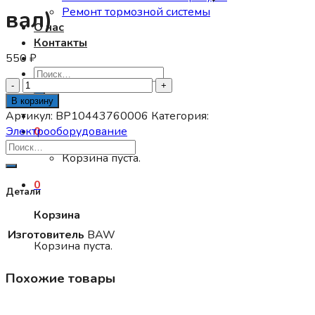
Ремонт тормозной системы
вал)
О нас
Контакты
550
₽
Искать:
Количество
товара
В корзину
Датчик
Артикул:
BP10443760006
Категория:
спидометра
Электрооборудование
0
BAW
Корзина пуста.
1044/1065
Е2
0
24V
Детали
(Тонкий
Корзина
вал)
Изготовитель
BAW
Корзина пуста.
Похожие товары