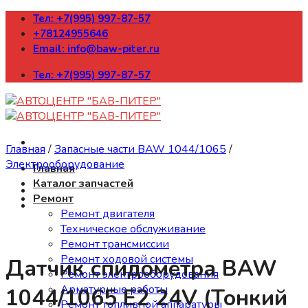
Skip
Тел: +7(995) 997-87-57
to
+78124955646
content
Email: info@baw-piter.ru
Тел: +7(995) 997-87-57
Главная
/
Запасные части BAW 1044/1065
/
Электрооборудование
Главная
Каталог запчастей
Ремонт
Ремонт двигателя
Техническое обслуживание
Ремонт трансмиссии
Ремонт ходовой системы
Датчик спидометра BAW
Ремонт электрооборудования
Арматурные работы
1044/1065 Е2 24V (Тонкий
Ремонт топливной аппаратуры