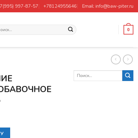
+7(995) 997-87-57
+78124955646
Email: info@baw-piter.ru
ать:
0
НИЕ
ОБАВОЧНОЕ
5
ОТИВЛЕНИЕ ОТОПИТЕЛЯ ДОБАВОЧНОЕ BAW 1044/1065
НУ