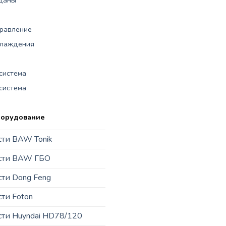
правление
хлаждения
система
система
борудование
сти BAW Tonik
асти BAW ГБО
сти Dong Feng
сти Foton
сти Huyndai HD78/120