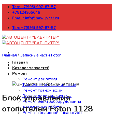
Skip
Тел: +7(995) 997-87-57
to
+78124955646
content
Email: info@baw-piter.ru
Тел: +7(995) 997-87-57
Главная
/
Запасные части Foton
Главная
Каталог запчастей
Ремонт
Ремонт двигателя
Техническое обслуживание
Ремонт трансмиссии
Блок управления
Ремонт ходовой системы
Ремонт электрооборудования
отопителем Foton 1128
Арматурные работы
Ремонт топливной аппаратуры