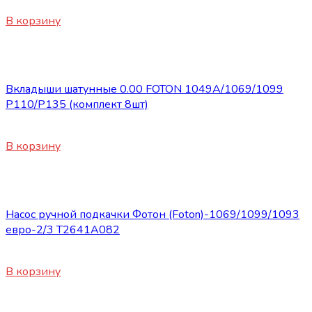
13800
₽
В корзину
Запасные части Foton
Вкладыши шатунные 0.00 FOTON 1049А/1069/1099
P110/P135 (комплект 8шт)
1850
₽
В корзину
Запасные части Foton
Насос ручной подкачки Фотон (Foton)-1069/1099/1093
евро-2/3 T2641A082
2560
₽
В корзину