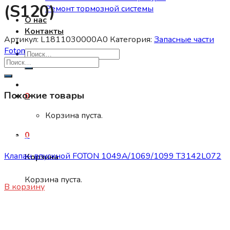
(S120)
Ремонт тормозной системы
О нас
Контакты
Артикул:
L1811030000A0
Категория:
Запасные части
Foton
Искать:
Похожие товары
0
Корзина пуста.
0
Запасные части Foton
Клапан впускной FOTON 1049А/1069/1099 Т3142L072
Корзина
450
₽
Корзина пуста.
В корзину
Запасные части Foton