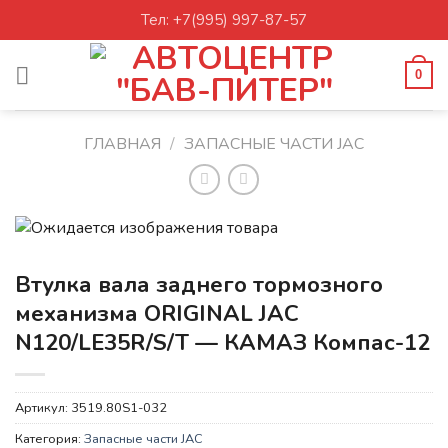
Skip
Тел: +7(995) 997-87-57
to
content
0
ГЛАВНАЯ
/
ЗАПАСНЫЕ ЧАСТИ JAC
Втулка вала заднего тормозного
механизма ORIGINAL JAC
N120/LE35R/S/T — КАМАЗ Компас-12
Артикул:
3519.80S1-032
Категория:
Запасные части JAC