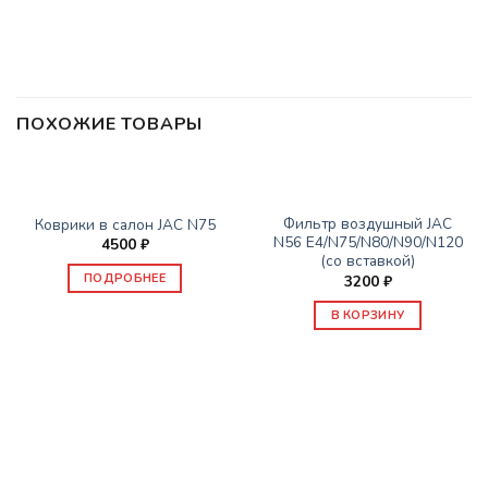
ПОХОЖИЕ ТОВАРЫ
НЕТ В НАЛИЧИИ
ЗАПАСНЫЕ ЧАСТИ JAC
ЗАПАСНЫЕ ЧАСТИ JAC
Фильтр воздушный JAC
Коврики в салон JAC N75
N56 E4/N75/N80/N90/N120
4500
₽
(со вставкой)
ПОДРОБНЕЕ
3200
₽
В КОРЗИНУ