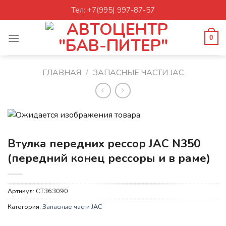
Skip
Тел: +7(995) 997-87-57
to
content
0
ГЛАВНАЯ
/
ЗАПАСНЫЕ ЧАСТИ JAC
Втулка передних рессор JAC N350
(передний конец рессоры и в раме)
Артикул:
CT363090
Категория:
Запасные части JAC