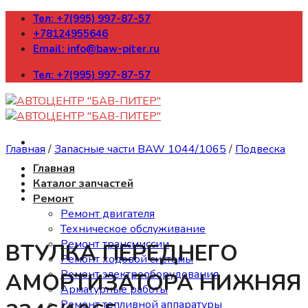
Skip
Тел: +7(995) 997-87-57
to
+78124955646
content
Email: info@baw-piter.ru
Тел: +7(995) 997-87-57
Главная
/
Запасные части BAW 1044/1065
/
Подвеска
Главная
Каталог запчастей
Ремонт
Ремонт двигателя
Техническое обслуживание
Ремонт трансмиссии
ВТУЛКА ПЕРЕДНЕГО
Ремонт ходовой системы
Ремонт электрооборудования
АМОРТИЗАТОРА НИЖНЯЯ
Арматурные работы
Ремонт топливной аппаратуры