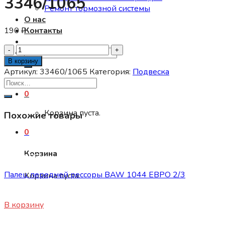
3346/1065
Ремонт тормозной системы
О нас
190
₽
Контакты
Количество
Искать:
товара
В корзину
ВТУЛКА
Артикул:
33460/1065
Категория:
Подвеска
ПЕРЕДНЕГО
АМОРТИЗАТОРА
0
НИЖНЯЯ
Корзина пуста.
Похожие товары
3346/1065
0
Корзина
Подвеска
Палец передней рессоры BAW 1044 ЕВРО 2/3
Корзина пуста.
750
₽
В корзину