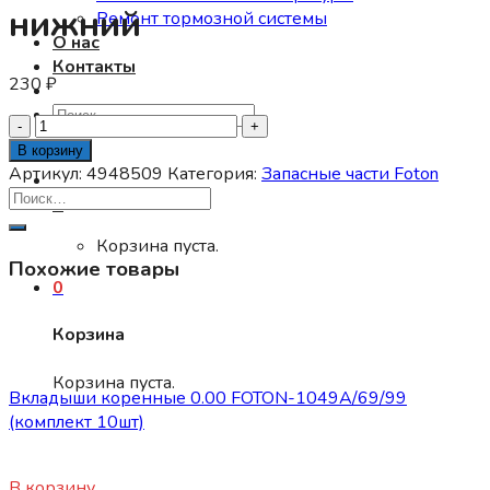
нижний
Ремонт тормозной системы
О нас
Контакты
230
₽
Искать:
Количество
товара
В корзину
Вкладыш
Артикул:
4948509
Категория:
Запасные части Foton
коленвала
0
шатунный
CUMMINS
Корзина пуста.
Похожие товары
ISF3.8
0
нижний
Корзина
Запасные части Foton
Корзина пуста.
Вкладыши коренные 0.00 FOTON-1049А/69/99
(комплект 10шт)
1800
₽
В корзину