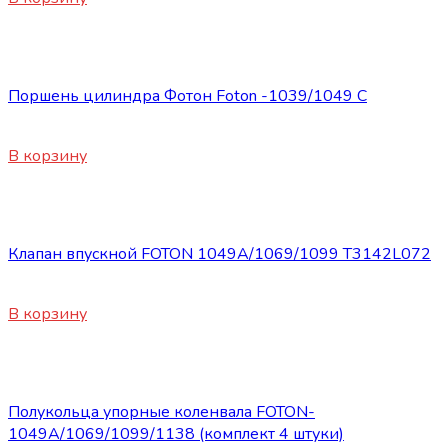
Запасные части Foton
Поршень цилиндра Фотон Foton -1039/1049 С
3500
₽
В корзину
Запасные части Foton
Клапан впускной FOTON 1049А/1069/1099 Т3142L072
450
₽
В корзину
Запасные части Foton
Полукольца упорные коленвала FOTON-
1049А/1069/1099/1138 (комплект 4 штуки)