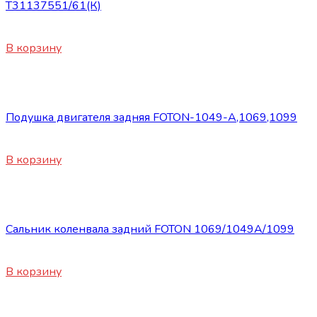
Т31137551/61(К)
820
₽
В корзину
Запасные части Foton
Подушка двигателя задняя FOTON-1049-А,1069,1099
1350
₽
В корзину
Запасные части Foton
Сальник коленвала задний FOTON 1069/1049А/1099
1255
₽
В корзину
Запасные части Foton