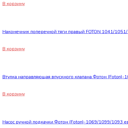
В корзину
Запасные части Foton
Наконечник поперечной тяги правый FOTON 1041/1051
1200
₽
В корзину
Запасные части Foton
Втулка направляющая впускного клапана Фотон (Foton)
250
₽
В корзину
Запасные части Foton
Насос ручной подкачки Фотон (Foton)-1069/1099/1093 