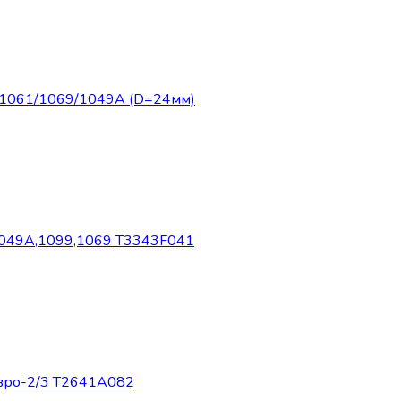
/1061/1069/1049А (D=24мм)
-1049А,1099,1069 T3343F041
евро-2/3 T2641A082