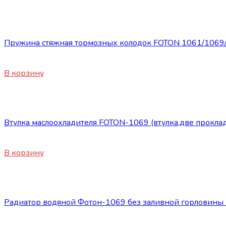
Запасные части Foton
Пружина стяжная тормозных колодок FOTON 1061/1069/
580
₽
В корзину
Запасные части Foton
Втулка маслоохладителя FOTON-1069 (втулка,две проклад
660
₽
В корзину
Запасные части Foton
Радиатор водяной Фотон-1069 без заливной горловин
13800
₽