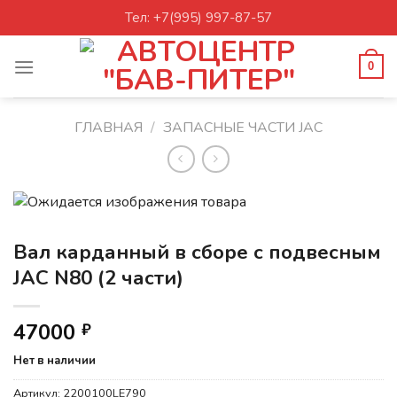
Skip
Тел: +7(995) 997-87-57
to
content
0
ГЛАВНАЯ
/
ЗАПАСНЫЕ ЧАСТИ JAC
Вал карданный в сборе с подвесным
JAC N80 (2 части)
47000
₽
Нет в наличии
Артикул:
2200100LE790