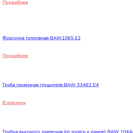
Подробнее
Нет в наличии
Запасные части BAW 1044/1065
Форсунка топливная BAW1065 Е2
2500
₽
Подробнее
Запасные части BAW 1044/1065
Труба приемная глушителя BAW 33462 Е4
5500
₽
В корзину
Запасные части BAW 1044/1065
Трубка высокого давления (от топл/н к рампе) BAW 104