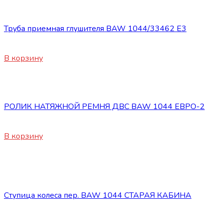
Запасные части BAW 1044/1065
Труба приемная глушителя BAW 1044/33462 E3
4200
₽
В корзину
Запасные части BAW 1044/1065
РОЛИК НАТЯЖНОЙ РЕМНЯ ДВС BAW 1044 ЕВРО-2
4200
₽
В корзину
Нет в наличии
Запасные части BAW 1044/1065
Ступица колеса пер. BAW 1044 СТАРАЯ КАБИНА
9100
₽