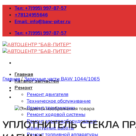
Skip
Тел: +7(995) 997-87-57
to
+78124955646
content
Email: info@baw-piter.ru
Тел: +7(995) 997-87-57
Главная
Главная
/
Запасные части BAW 1044/1065
Каталог запчастей
Ремонт
Ремонт двигателя
Техническое обслуживание
Ремонт трансмиссии
Ремонт ходовой системы
Ремонт электрооборудования
УПЛОТНИТЕЛЬ СТЕКЛА ПР
Арматурные работы
Ремонт топливной аппаратуры