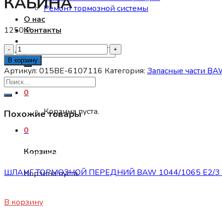
КАБИНА
Ремонт тормозной системы
О нас
1250
₽
Контакты
Количество
Искать:
товара
В корзину
УПЛОТНИТЕЛЬ
Артикул:
015BE-6107116
Категория:
Запасные части B
СТЕКЛА
ПРАВОЙ
0
ДВЕРИ
Корзина пуста.
Похожие товары
НАРУЖНЫЙ
BAW
0
3346,
33462
Корзина
Запасные части BAW 1044/1065
НОВАЯ
КАБИНА
ШЛАНГ ТОРМОЗНОЙ ПЕРЕДНИЙ BAW 1044/1065 Е2/3 (д
Корзина пуста.
980
₽
В корзину