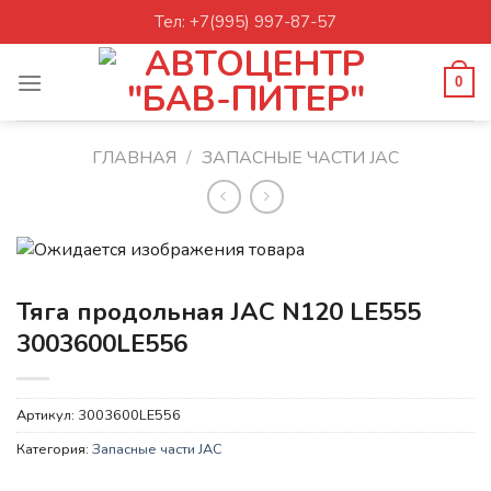
Skip
Тел: +7(995) 997-87-57
to
content
0
ГЛАВНАЯ
/
ЗАПАСНЫЕ ЧАСТИ JAC
Тяга продольная JAC N120 LE555
3003600LE556
Артикул:
3003600LE556
Категория:
Запасные части JAC