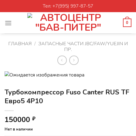
Skip
Тел: +7(995) 997-87-57
to
content
0
ГЛАВНАЯ
/
ЗАПАСНЫЕ ЧАСТИ JBC/FAW/YUEJIN И
ПР.
Турбокомпрессор Fuso Canter RUS TF
Евро5 4P10
150000
₽
Нет в наличии