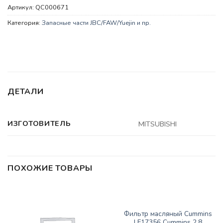
Артикул:
QC000671
Категория:
Запасные части JBC/FAW/Yuejin и пр.
ДЕТАЛИ
ИЗГОТОВИТЕЛЬ
MITSUBISHI
ПОХОЖИЕ ТОВАРЫ
НЕТ В НАЛИЧИИ
ЗАПАСНЫЕ ЧАСТИ JBC/FAW/YUEJIN И ПР.
Фильтр масляный Cummins
LF17356 Cummins 2.8