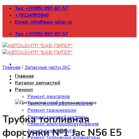
Skip
Тел: +7(995) 997-87-57
to
+78124955646
content
Email: info@baw-piter.ru
Тел: +7(995) 997-87-57
Главная
/
Запасные части JAC
Главная
Каталог запчастей
Ремонт
Ремонт двигателя
Техническое обслуживание
Ремонт трансмиссии
Трубка топливная
Ремонт ходовой системы
Ремонт электрооборудования
форсунки №1 Jac N56 E5
Арматурные работы
Ремонт топливной аппаратуры