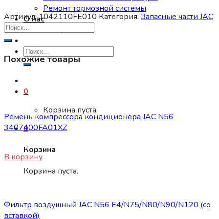
Ремонт тормозной системы
Артикул:
1042110FE010
Категория:
Запасные части JAC
О нас
Контакты
Искать:
Похожие товары
0
Запасные части JAC
Корзина пуста.
Ремень компрессора кондиционера JAC N56
3407400FA01XZ
0
2300
₽
Корзина
В корзину
Корзина пуста.
Запасные части JAC
Фильтр воздушный JAC N56 E4/N75/N80/N90/N120 (со
вставкой)