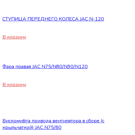
Запасные части JAC
СТУПИЦА ПЕРЕДНЕГО КОЛЕСА JAC N-120
17200
₽
В корзину
Запасные части JAC
Фара правая JAC N75/N80/N90/N120
11500
₽
В корзину
Нет в наличии
Запасные части JAC
Вискомуфта привода вентилятора в сборе (с
крыльчаткой) JAC N75/80