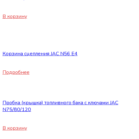
3200
₽
В корзину
Нет в наличии
Запасные части JAC
Корзина сцепления JAC N56 E4
16800
₽
Подробнее
Запасные части JAC
Пробка (крышка) топливного бака с ключами JAC
N75/80/120
3100
₽
В корзину