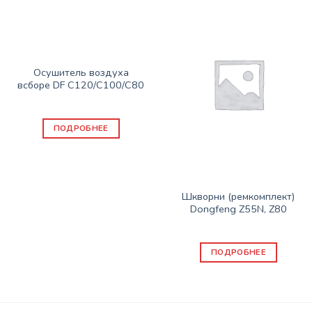
Нет в наличии
ЗАПАСНЫЕ ЧАСТИ DONG FENG
Осушитель воздуха
всборе DF С120/С100/С80
19800
₽
ПОДРОБНЕЕ
Нет в наличии
ЗАПАСНЫЕ ЧАСТИ DONG FENG
Шкворни (ремкомплект)
Dongfeng Z55N, Z80
3800
₽
ПОДРОБНЕЕ