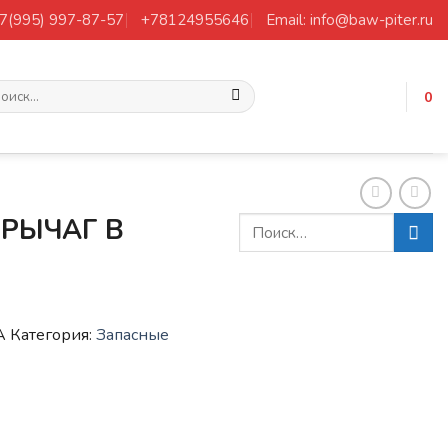
+7(995) 997-87-57
+78124955646
Email: info@baw-piter.ru
ать:
0
РЫЧАГ В
A
Категория:
Запасные