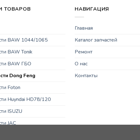
И ТОВАРОВ
НАВИГАЦИЯ
Главная
асти BAW 1044/1065
Каталог запчастей
сти BAW Tonik
Ремонт
асти BAW ГБО
О нас
сти Dong Feng
Контакты
сти Foton
сти Huyndai HD78/120
сти ISUZU
сти JAC
ти JBC/FAW/Yuejin и пр.