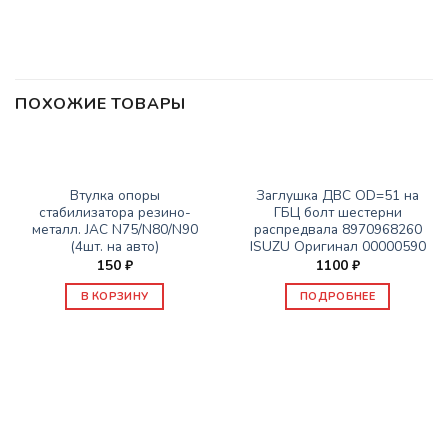
ПОХОЖИЕ ТОВАРЫ
НЕТ В НАЛИЧИИ
ЗАПАСНЫЕ ЧАСТИ JBC/FAW/YUEJIN И ПР.
ЗАПАСНЫЕ ЧАСТИ JBC/FAW/YUEJIN И ПР.
Втулка опоры
Заглушка ДВС OD=51 на
стабилизатора резино-
ГБЦ болт шестерни
металл. JAC N75/N80/N90
распредвала 8970968260
(4шт. на авто)
ISUZU Оригинал 00000590
150
₽
1100
₽
В КОРЗИНУ
ПОДРОБНЕЕ