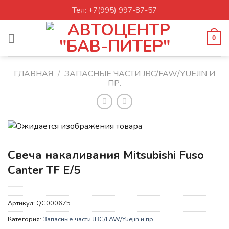
Skip
Тел: +7(995) 997-87-57
to
content
0
ГЛАВНАЯ
/
ЗАПАСНЫЕ ЧАСТИ JBC/FAW/YUEJIN И
ПР.
Свеча накаливания Mitsubishi Fuso
Canter TF E/5
Артикул:
QC000675
Категория:
Запасные части JBC/FAW/Yuejin и пр.