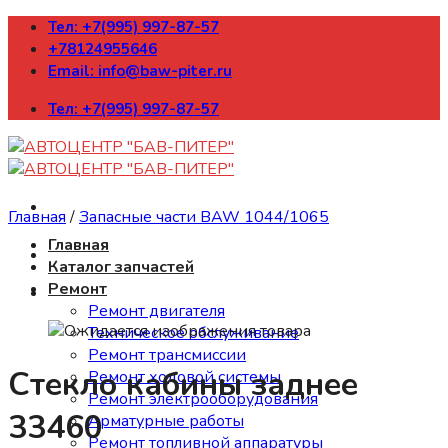
Skip
Тел: +7(995) 997-87-57
to
+78124955646
content
Email: info@baw-piter.ru
Тел: +7(995) 997-87-57
Главная
/
Запасные части BAW 1044/1065
Главная
Каталог запчастей
Ремонт
Ремонт двигателя
Техническое обслуживание
Ремонт трансмиссии
Стекло кабины заднее
Ремонт ходовой системы
Ремонт электрооборудования
33460
Арматурные работы
Ремонт топливной аппаратуры