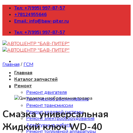
Skip
Тел: +7(995) 997-87-57
to
+78124955646
content
Email: info@baw-piter.ru
Тел: +7(995) 997-87-57
Главная
/
ГСМ
Главная
Каталог запчастей
Ремонт
Ремонт двигателя
Техническое обслуживание
Ремонт трансмиссии
Смазка универсальная
Ремонт ходовой системы
Ремонт электрооборудования
Жидкий ключ WD-40
Арматурные работы
Ремонт топливной аппаратуры