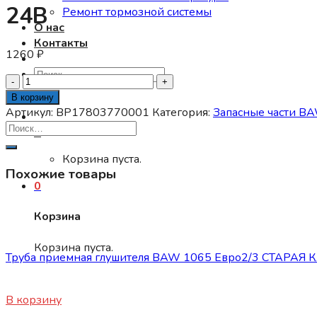
24В
Ремонт тормозной системы
О нас
Контакты
1260
₽
Искать:
Количество
товара
В корзину
СИГНАЛ
Артикул:
BP17803770001
Категория:
Запасные части B
ЗВУКОВОЙ
0
В
СБОРЕ
Корзина пуста.
Похожие товары
С
0
ОПОРОЙ
1044
Корзина
(E2)/Foton
Запасные части BAW 1044/1065
(высокий+низкий
Корзина пуста.
тон)
Труба приемная глушителя BAW 1065 Евро2/3 СТАРАЯ
24В
4800
₽
В корзину