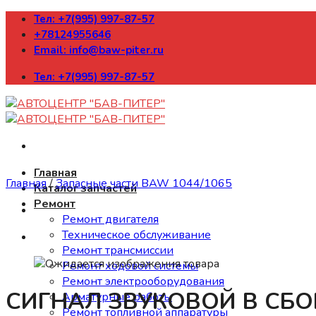
Skip
Тел: +7(995) 997-87-57
to
+78124955646
content
Email: info@baw-piter.ru
Тел: +7(995) 997-87-57
Главная
Главная
/
Запасные части BAW 1044/1065
Каталог запчастей
Ремонт
Ремонт двигателя
Техническое обслуживание
Ремонт трансмиссии
Ремонт ходовой системы
Ремонт электрооборудования
СИГНАЛ ЗВУКОВОЙ В СБОРЕ 
Арматурные работы
Ремонт топливной аппаратуры