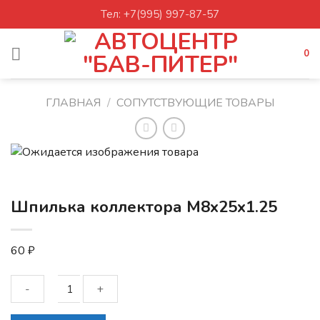
Skip
Тел: +7(995) 997-87-57
to
content
0
ГЛАВНАЯ
/
СОПУТСТВУЮЩИЕ ТОВАРЫ
Шпилька коллектора М8x25x1.25
60
₽