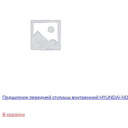
Запасные части JBC/FAW/Yuejin и пр.
Подшипник передней ступицы внутренний HYUNDAI H
3200
₽
В корзину