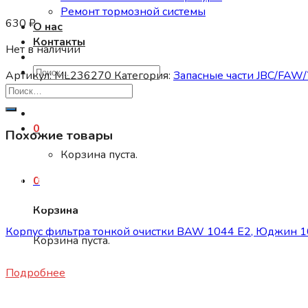
Ремонт тормозной системы
630
₽
О нас
Контакты
Нет в наличии
Искать:
Артикул:
ML236270
Категория:
Запасные части JBC/FAW/Y
0
Похожие товары
Корзина пуста.
Нет в наличии
0
Запасные части JBC/FAW/Yuejin и пр.
Корзина
Корпус фильтра тонкой очистки BAW 1044 E2, Юджин 10
Корзина пуста.
1500
₽
Подробнее