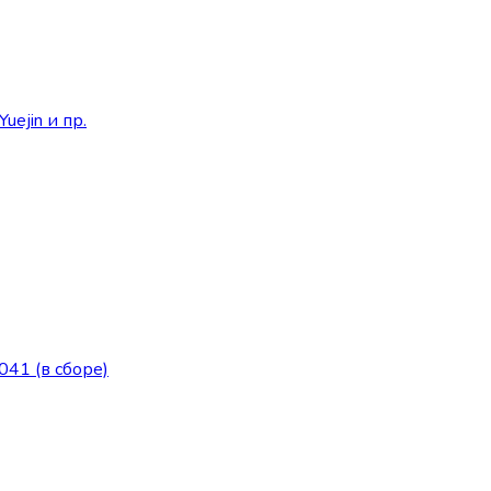
uejin и пр.
41 (в сборе)