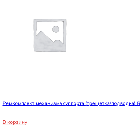
Запасные части JBC/FAW/Yuejin и пр.
Ремкомплект механизма суппорта (трещетка/подводка)
5700
₽
В корзину