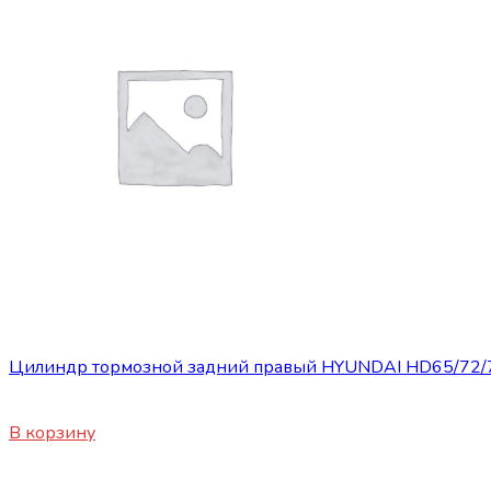
Запасные части JBC/FAW/Yuejin и пр.
Цилиндр тормозной задний правый HYUNDAI HD65/72/
4140
₽
В корзину