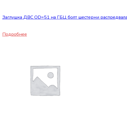
Запасные части JBC/FAW/Yuejin и пр.
Заглушка ДВС OD=51 на ГБЦ болт шестерни распредва
1100
₽
Подробнее