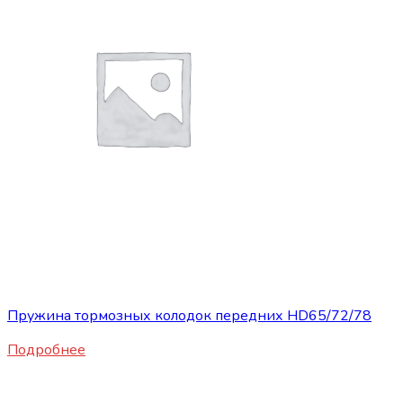
Нет в наличии
Запасные части JBC/FAW/Yuejin и пр.
Пружина тормозных колодок передних HD65/72/78
Подробнее
Нет в наличии