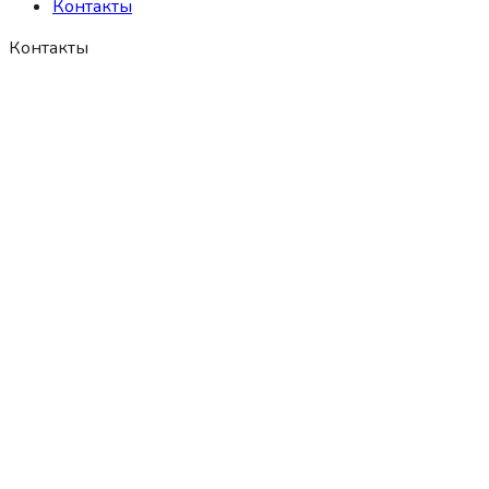
Контакты
Контакты
+79959978757
+78124955646
info@baw-piter.ru
Искать:
Главная
Каталог запчастей
Ремонт
Ремонт двигателя
Техническое обслуживание