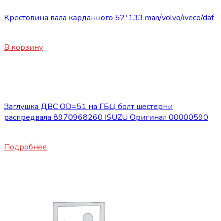
Крестовина вала карданного 52*133 man/volvo/iveco/daf
2440
₽
В корзину
Нет в наличии
Запасные части JBC/FAW/Yuejin и пр.
Заглушка ДВС OD=51 на ГБЦ болт шестерни
распредвала 8970968260 ISUZU Оригинал 00000590
1100
₽
Подробнее