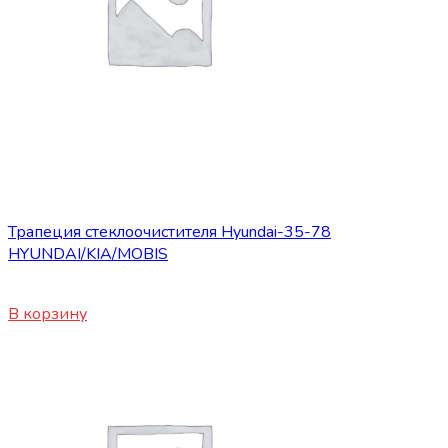
Запасные части JBC/FAW/Yuejin и пр.
Трапеция стеклоочистителя Hyundai-35-78
HYUNDAI/KIA/MOBIS
4900
₽
В корзину