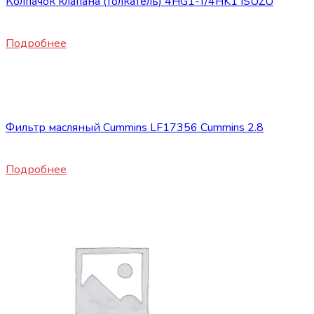
Колпачок клапана (толкатель) 4HG1-T/4HK1 ISUZU
350
₽
Подробнее
Нет в наличии
Запасные части JBC/FAW/Yuejin и пр.
Фильтр масляный Cummins LF17356 Cummins 2.8
1950
₽
Подробнее