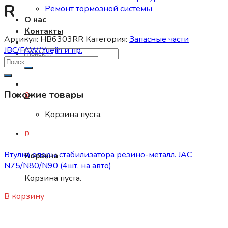
R
Ремонт тормозной системы
О нас
Контакты
Артикул:
HB6303RR
Категория:
Запасные части
JBC/FAW/Yuejin и пр.
Искать:
Похожие товары
0
Корзина пуста.
0
Запасные части JBC/FAW/Yuejin и пр.
Втулка опоры стабилизатора резино-металл. JAC
Корзина
N75/N80/N90 (4шт. на авто)
Корзина пуста.
150
₽
В корзину
Запасные части JBC/FAW/Yuejin и пр.