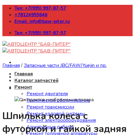
Skip
Тел: +7(995) 997-87-57
to
+78124955646
content
Email: info@baw-piter.ru
Тел: +7(995) 997-87-57
Главная
/
Запасные части JBC/FAW/Yuejin и пр.
Главная
Каталог запчастей
Ремонт
Ремонт двигателя
Техническое обслуживание
Ремонт трансмиссии
Шпилька колеса с
Ремонт ходовой системы
Ремонт электрооборудования
футоркой и гайкой задняя
Арматурные работы
Ремонт топливной аппаратуры