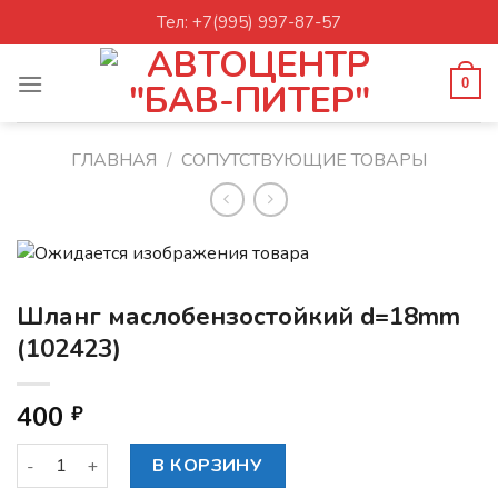
Skip
Тел: +7(995) 997-87-57
to
content
0
ГЛАВНАЯ
/
СОПУТСТВУЮЩИЕ ТОВАРЫ
Шланг маслобензостойкий d=18mm
(102423)
400
₽
Количество товара Шланг маслобензостойкий d=18mm (10
В КОРЗИНУ