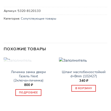
Артикул:
5320-8120133
Категория:
Сопутствующие товары
ПОХОЖИЕ ТОВАРЫ
НЕТ В НАЛИЧИИ
СОПУТСТВУЮЩИЕ ТОВАРЫ
СОПУТСТВУЮЩИЕ ТОВАРЫ
Личинка замка двери
Шланг маслобензостойкий
Газель Next
d=8mm (102427)
(2ключа+личинка)
340
₽
800
₽
В КОРЗИНУ
ПОДРОБНЕЕ