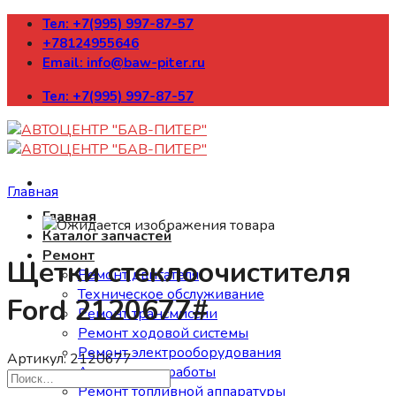
Skip
Тел: +7(995) 997-87-57
to
+78124955646
content
Email: info@baw-piter.ru
Тел: +7(995) 997-87-57
Главная
Главная
Каталог запчастей
Ремонт
Щетки стеклоочистителя
Ремонт двигателя
Техническое обслуживание
Ford 2120677#
Ремонт трансмиссии
Ремонт ходовой системы
Ремонт электрооборудования
Артикул:
2120677
Арматурные работы
Ремонт топливной аппаратуры