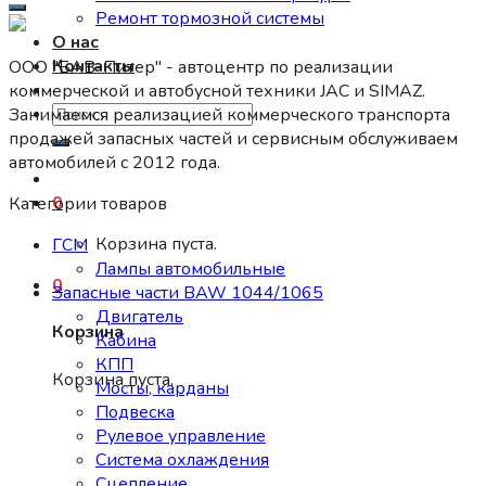
Ремонт тормозной системы
О нас
Контакты
ООО "БАВ-Питер" - автоцентр по реализации
коммерческой и автобусной техники JAC и SIMAZ.
Искать:
Занимаемся реализацией коммерческого транспорта
продажей запасных частей и сервисным обслуживаем
автомобилей c 2012 года.
0
Категории товаров
Корзина пуста.
ГСМ
Лампы автомобильные
0
Запасные части BAW 1044/1065
Двигатель
Корзина
Кабина
КПП
Корзина пуста.
Мосты, карданы
Подвеска
Рулевое управление
Система охлаждения
Сцепление