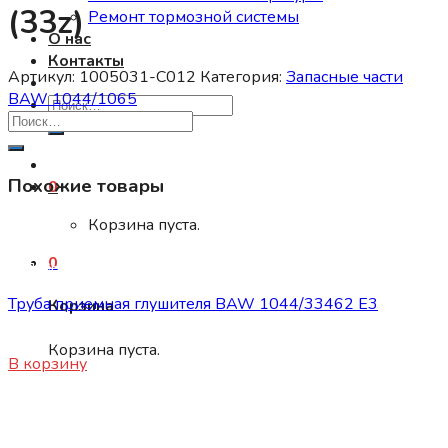
(33z)
Ремонт тормозной системы
О нас
Контакты
Артикул:
1005031-C012
Категория:
Запасные части
BAW 1044/1065
Искать:
Похожие товары
0
Корзина пуста.
0
Запасные части BAW 1044/1065
Труба приемная глушителя BAW 1044/33462 E3
Корзина
4200
₽
Корзина пуста.
В корзину
Запасные части BAW 1044/1065