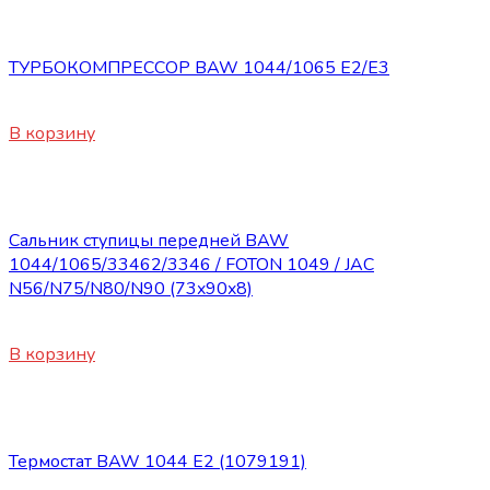
Запасные части BAW 1044/1065
ТУРБОКОМПРЕССОР BAW 1044/1065 Е2/E3
23790
₽
В корзину
Запасные части BAW 1044/1065
Сальник ступицы передней BAW
1044/1065/33462/3346 / FOTON 1049 / JAC
N56/N75/N80/N90 (73x90x8)
270
₽
В корзину
Запасные части BAW 1044/1065
Термостат BAW 1044 Е2 (1079191)