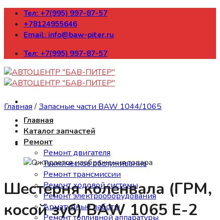
Skip
Тел: +7(995) 997-87-57
to
+78124955646
content
Email: info@baw-piter.ru
Тел: +7(995) 997-87-57
Главная
/
Запасные части BAW 1044/1065
Главная
Каталог запчастей
Ремонт
Ремонт двигателя
Техническое обслуживание
Ремонт трансмиссии
Шестерня коленвала (ГРМ,
Ремонт ходовой системы
Ремонт электрооборудования
косой зуб) BAW 1065 Е-2
Арматурные работы
Ремонт топливной аппаратуры