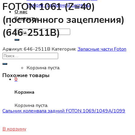
FOTON 1061 (Z=40)
Ремонт тормозной системы
О нас
(постоянного зацепления)
Контакты
(646-2511B)
Искать:
Артикул:
646-2511B
Категория:
Запасные части Foton
0
Корзина пуста.
Похожие товары
0
Корзина
Запасные части Foton
Корзина пуста.
Сальник коленвала задний FOTON 1069/1049А/1099
1255
₽
В корзину