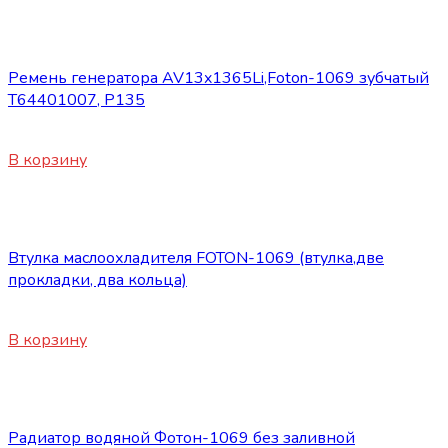
Запасные части Foton
Ремень генератора AV13x1365Li,Foton-1069 зубчатый
T64401007, P135
1150
₽
В корзину
Запасные части Foton
Втулка маслоохладителя FOTON-1069 (втулка,две
прокладки, два кольца)
660
₽
В корзину
Запасные части Foton
Радиатор водяной Фотон-1069 без заливной