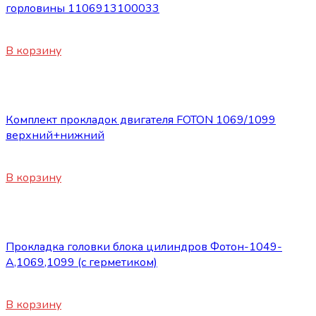
горловины 1106913100033
13800
₽
В корзину
Запасные части Foton
Комплект прокладок двигателя FOTON 1069/1099
верхний+нижний
4800
₽
В корзину
Запасные части Foton
Прокладка головки блока цилиндров Фотон-1049-
А,1069,1099 (с герметиком)
870
₽
В корзину