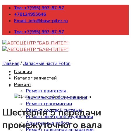
Skip
Тел: +7(995) 997-87-57
to
+78124955646
content
Email: info@baw-piter.ru
Тел: +7(995) 997-87-57
Главная
/
Запасные части Foton
Главная
Каталог запчастей
Ремонт
Ремонт двигателя
Техническое обслуживание
Ремонт трансмиссии
Шестерня 5 передачи
Ремонт ходовой системы
Ремонт электрооборудования
промежуточного вала
Арматурные работы
Ремонт топливной аппаратуры