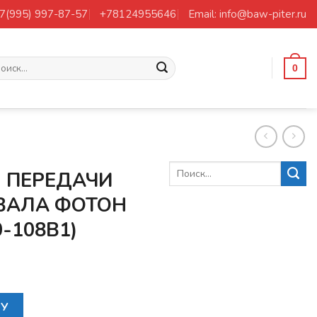
+7(995) 997-87-57
+78124955646
Email: info@baw-piter.ru
ать:
0
Й ПЕРЕДАЧИ
ВАЛА ФОТОН
0-108B1)
РНЯ 5-Й ПЕРЕДАЧИ ВТОРИЧНОГО ВАЛА ФОТОН 1049A (17013
НУ