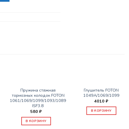
ЗАПАСНЫЕ ЧАСТИ FOTON
ЗАПАСНЫЕ ЧАСТИ FOTON
Пружина стяжная
Глушитель FOTON
тормозных колодок FOTON
1049A/1069/1099
1061/1069/1099/1093/1089
4010
₽
ISF3.8
В КОРЗИНУ
580
₽
В КОРЗИНУ