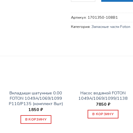
Артикул:
1701350-108B1
Категория:
Запасные части Foton
ЗАПАСНЫЕ ЧАСТИ FOTON
ЗАПАСНЫЕ ЧАСТИ FOTON
Вкладыши шатунные 0.00
Насос водяной FOTON
FOTON 1049А/1069/1099
1049А/1069/1099/1138
P110/P135 (комплект 8шт)
7850
₽
1850
₽
В КОРЗИНУ
В КОРЗИНУ