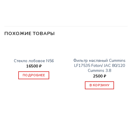
ПОХОЖИЕ ТОВАРЫ
НЕТ В НАЛИЧИИ
ЗАПАСНЫЕ ЧАСТИ JAC
ЗАПАСНЫЕ ЧАСТИ JAC
Фильтр масляный Cummins
Стекло лобовое N56
LF17535 Foton/ JAC 80/120
16500
₽
Cummins 3.8
ПОДРОБНЕЕ
2500
₽
В КОРЗИНУ