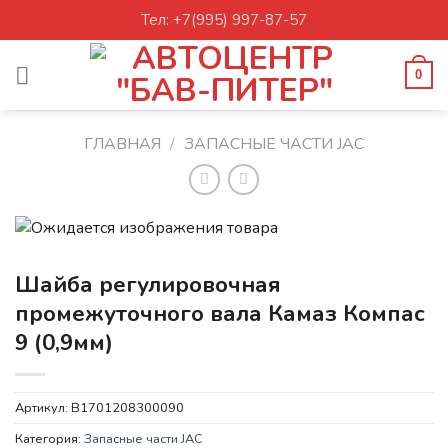
Skip
Тел: +7(995) 997-87-57
to
content
0
ГЛАВНАЯ
/
ЗАПАСНЫЕ ЧАСТИ JAC
Шайба регулировочная
промежуточного вала Камаз Компас
9 (0,9мм)
Артикул:
B1701208300090
Категория:
Запасные части JAC