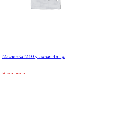
Сопутствующие товары
Масленка М10 угловая 45 гр.
55
₽
В корзину
ООО "БАВ-Питер" - автоцентр по реализации
коммерческой и автобусной техники JAC и SIMAZ.
Занимаемся реализацией коммерческого транспорта
продажей запасных частей и сервисным обслуживаем
автомобилей c 2012 года.
Категории товаров