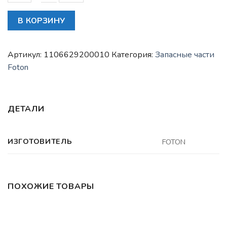
Количество
В КОРЗИНУ
товара
Серьга
рессоры
Артикул:
1106629200010
Категория:
Запасные части
передней
Foton
правая
FOTON
1061/1069
ДЕТАЛИ
(1106629200011)
ИЗГОТОВИТЕЛЬ
FOTON
ПОХОЖИЕ ТОВАРЫ
ЗАПАСНЫЕ ЧАСТИ FOTON
ЗАПАСНЫЕ ЧАСТИ FOTON