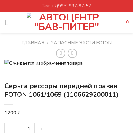
Skip
Тел: +7(995) 997-87-57
to
content
0
ГЛАВНАЯ
/
ЗАПАСНЫЕ ЧАСТИ FOTON
Серьга рессоры передней правая
FOTON 1061/1069 (1106629200011)
1200
₽