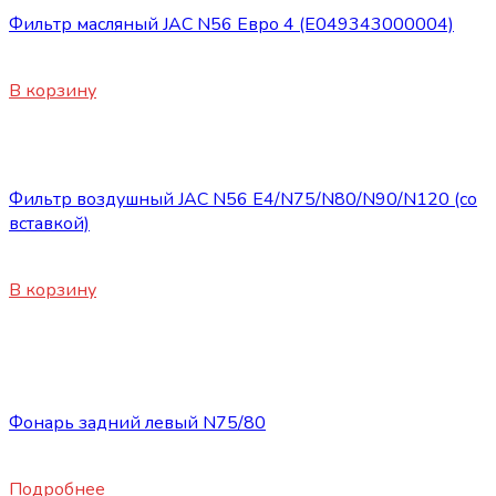
Фильтр масляный JAC N56 Евро 4 (E049343000004)
900
₽
В корзину
Запасные части JAC
Фильтр воздушный JAC N56 E4/N75/N80/N90/N120 (со
вставкой)
3200
₽
В корзину
Нет в наличии
Запасные части JAC
Фонарь задний левый N75/80
3300
₽
Подробнее