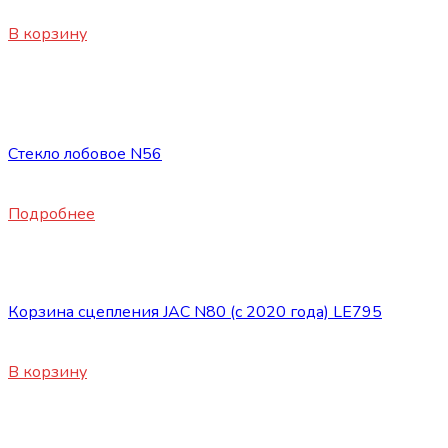
3300
₽
В корзину
Нет в наличии
Запасные части JAC
Стекло лобовое N56
16500
₽
Подробнее
Запасные части JAC
Корзина сцепления JAC N80 (с 2020 года) LE795
28120
₽
В корзину
Запасные части JAC