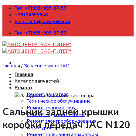
Skip
Тел: +7(995) 997-87-57
to
+78124955646
content
Email: info@baw-piter.ru
Тел: +7(995) 997-87-57
Главная
/
Запасные части JAC
Главная
Каталог запчастей
Ремонт
Ремонт двигателя
Техническое обслуживание
Ремонт трансмиссии
Сальник задней крышки
Ремонт ходовой системы
Ремонт электрооборудования
коробки передач JAC N120
Арматурные работы
Ремонт топливной аппаратуры