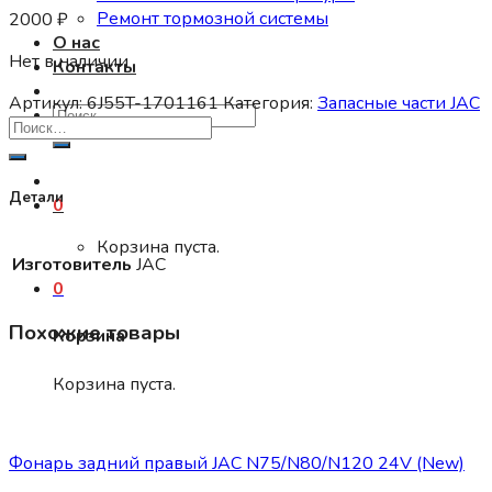
Ремонт тормозной системы
2000
₽
О нас
Нет в наличии
Контакты
Артикул:
6J55T-1701161
Категория:
Запасные части JAC
Искать:
Детали
0
Корзина пуста.
Изготовитель
JAC
0
Похожие товары
Корзина
Корзина пуста.
Запасные части JAC
Фонарь задний правый JAC N75/N80/N120 24V (New)