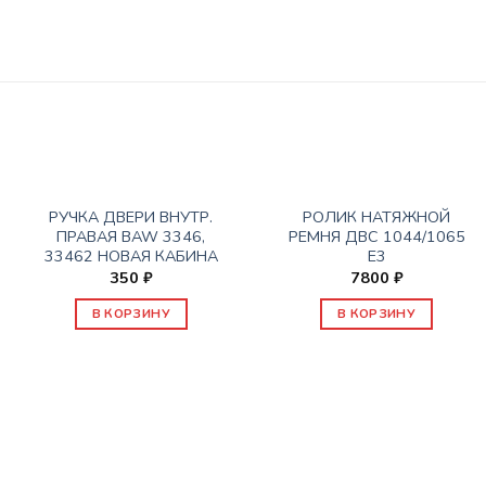
ЗАПАСНЫЕ ЧАСТИ BAW 1044/1065
ЗАПАСНЫЕ ЧАСТИ BAW 1044/1065
РУЧКА ДВЕРИ ВНУТР.
РОЛИК НАТЯЖНОЙ
ПРАВАЯ BAW 3346,
РЕМНЯ ДВС 1044/1065
33462 НОВАЯ КАБИНА
Е3
350
₽
7800
₽
В КОРЗИНУ
В КОРЗИНУ