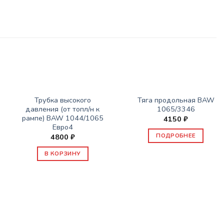
НЕТ В НАЛИЧИИ
ЗАПАСНЫЕ ЧАСТИ BAW 1044/1065
ЗАПАСНЫЕ ЧАСТИ BAW 1044/1065
Трубка высокого
Тяга продольная BAW
давления (от топл/н к
1065/3346
рампе) BAW 1044/1065
4150
₽
Евро4
ПОДРОБНЕЕ
4800
₽
В КОРЗИНУ