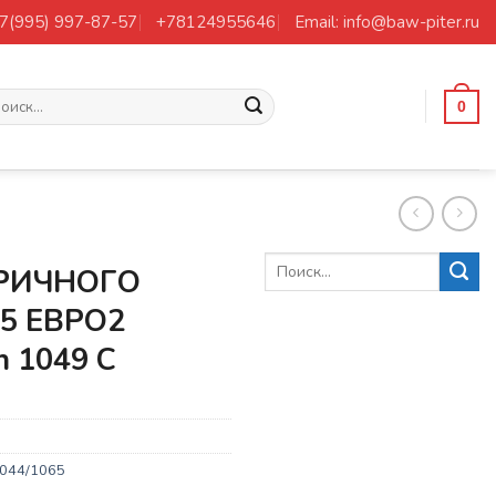
+7(995) 997-87-57
+78124955646
Email: info@baw-piter.ru
ать:
0
РИЧНОГО
5 ЕВРО2
n 1049 C
1044/1065