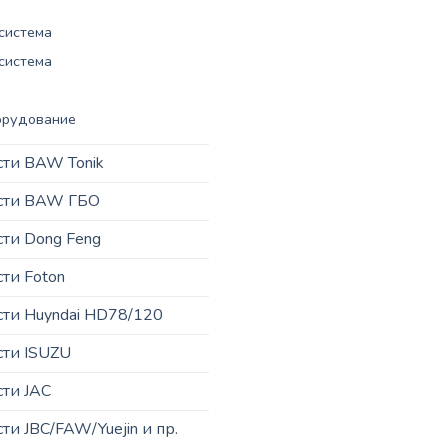
система
система
орудование
сти BAW Tonik
асти BAW ГБО
сти Dong Feng
сти Foton
сти Huyndai HD78/120
сти ISUZU
сти JAC
ти JBC/FAW/Yuejin и пр.