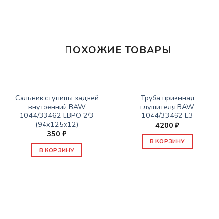
ПОХОЖИЕ ТОВАРЫ
ЗАПАСНЫЕ ЧАСТИ BAW 1044/1065
ЗАПАСНЫЕ ЧАСТИ BAW 1044/1065
Сальник ступицы задней
Труба приемная
внутренний BAW
глушителя BAW
1044/33462 ЕВРО 2/3
1044/33462 E3
(94x125x12)
4200
₽
350
₽
В КОРЗИНУ
В КОРЗИНУ