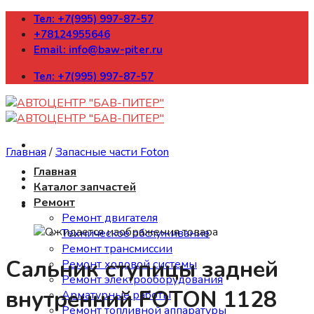
Skip
Тел: +7(995) 997-87-57
to
+78124955646
content
Email: info@baw-piter.ru
Тел: +7(995) 997-87-57
Главная
/
Запасные части Foton
Главная
Каталог запчастей
Ремонт
Ремонт двигателя
Техническое обслуживание
Ремонт трансмиссии
Сальник ступицы задней
Ремонт ходовой системы
Ремонт электрооборудования
внутренний FOTON 1128
Арматурные работы
Ремонт топливной аппаратуры