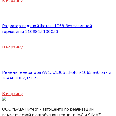
В корзину
Запасные части Foton
Радиатор водяной Фотон-1069 без заливной
горловины 1106913100033
13800
₽
В корзину
Запасные части Foton
Ремень генератора AV13x1365Li,Foton-1069 зубчатый
T64401007, P135
1150
₽
В корзину
ООО "БАВ-Питер" - автоцентр по реализации
коммерческой и автобусной техники JAC и SIMAZ.