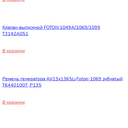
Запасные части Foton
Клапан выпускной FOTON 1049А/1069/1099
Т3142А051
450
₽
В корзину
Запасные части Foton
Ремень генератора AV13x1365Li,Foton-1069 зубчатый
T64401007, P135
1150
₽
В корзину
Запасные части Foton