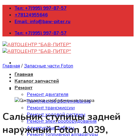
Skip
Тел: +7(995) 997-87-57
to
+78124955646
content
Email: info@baw-piter.ru
Тел: +7(995) 997-87-57
Главная
/
Запасные части Foton
Главная
Каталог запчастей
Ремонт
Ремонт двигателя
Техническое обслуживание
Ремонт трансмиссии
Сальник ступицы задней
Ремонт ходовой системы
Ремонт электрооборудования
наружный Foton 1039,
Арматурные работы
Ремонт топливной аппаратуры