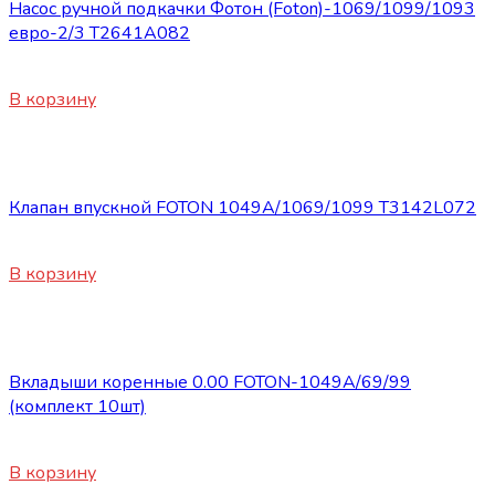
Насос ручной подкачки Фотон (Foton)-1069/1099/1093
евро-2/3 T2641A082
2560
₽
В корзину
Запасные части Foton
Клапан впускной FOTON 1049А/1069/1099 Т3142L072
450
₽
В корзину
Запасные части Foton
Вкладыши коренные 0.00 FOTON-1049А/69/99
(комплект 10шт)
1800
₽
В корзину