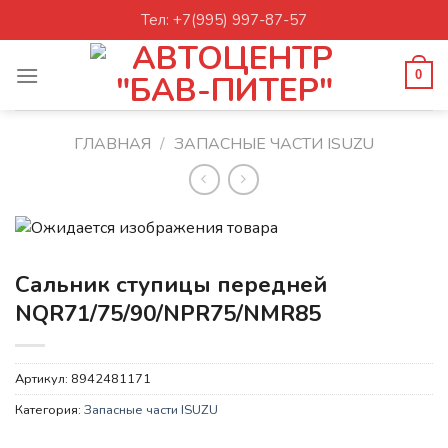
Skip
Тел: +7(995) 997-87-57
to
content
0
ГЛАВНАЯ
/
ЗАПАСНЫЕ ЧАСТИ ISUZU
Сальник ступицы передней
NQR71/75/90/NPR75/NMR85
Артикул:
8942481171
Категория:
Запасные части ISUZU