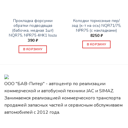
ЗАПАСНЫЕ ЧАСТИ ISUZU
ЗАПАСНЫЕ ЧАСТИ ISUZU
Прокладка форсунки
Колодки тормозные пер/
обратки подводящая
зад (к-т на ось) NQR71/75,
(бабочка, медная 1шт)
NPR75 (с накладками)
NQR75, NPR75 4HK1 Isuzu
8250
₽
390
₽
В КОРЗИНУ
В КОРЗИНУ
ООО "БАВ-Питер" - автоцентр по реализации
коммерческой и автобусной техники JAC и SIMAZ.
Занимаемся реализацией коммерческого транспорта
продажей запасных частей и сервисным обслуживаем
автомобилей c 2012 года.