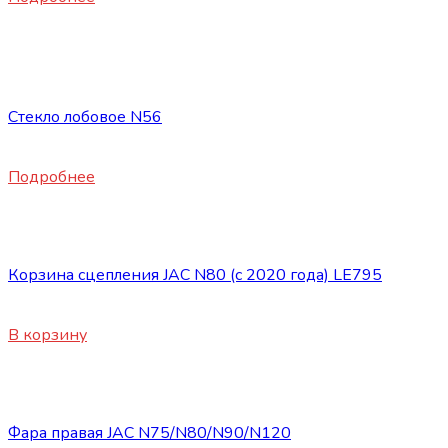
Нет в наличии
Запасные части JAC
Стекло лобовое N56
16500
₽
Подробнее
Запасные части JAC
Корзина сцепления JAC N80 (с 2020 года) LE795
28120
₽
В корзину
Запасные части JAC
Фара правая JAC N75/N80/N90/N120