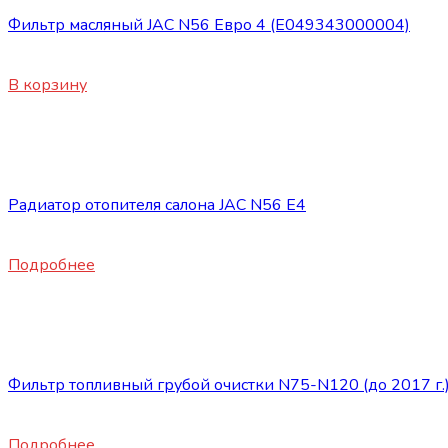
Фильтр масляный JAC N56 Евро 4 (E049343000004)
900
₽
В корзину
Нет в наличии
Запасные части JAC
Радиатор отопителя салона JAC N56 E4
6640
₽
Подробнее
Нет в наличии
Запасные части JAC
Фильтр топливный грубой очистки N75-N120 (до 2017 г.
1720
₽
Подробнее