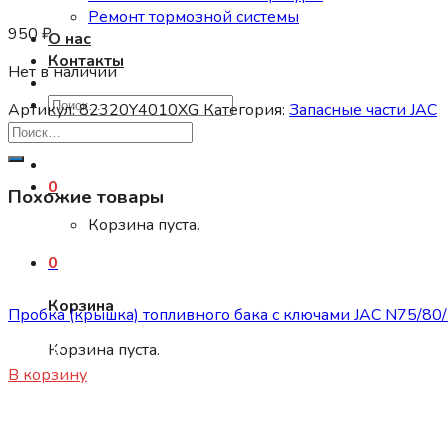
Ремонт тормозной системы
950
₽
О нас
Контакты
Нет в наличии
Искать:
Артикул:
82320Y4010XG
Категория:
Запасные части JAC
0
Похожие товары
Корзина пуста.
0
Запасные части JAC
Корзина
Пробка (крышка) топливного бака с ключами JAC N75/80
Корзина пуста.
3100
₽
В корзину
Запасные части JAC