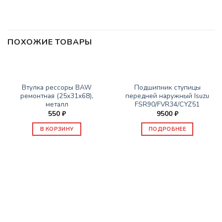
ПОХОЖИЕ ТОВАРЫ
НЕТ В НАЛИЧИИ
ЗАПАСНЫЕ ЧАСТИ ISUZU
ЗАПАСНЫЕ ЧАСТИ ISUZU
Втулка рессоры BAW
Подшипник ступицы
ремонтная (25x31x68),
передней наружный Isuzu
металл
FSR90/FVR34/CYZ51
550
₽
9500
₽
В КОРЗИНУ
ПОДРОБНЕЕ