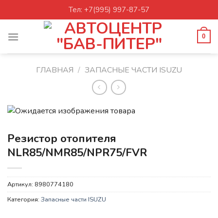
Skip
Тел: +7(995) 997-87-57
to
content
0
ГЛАВНАЯ
/
ЗАПАСНЫЕ ЧАСТИ ISUZU
Резистор отопителя
NLR85/NMR85/NPR75/FVR
Артикул:
8980774180
Категория:
Запасные части ISUZU