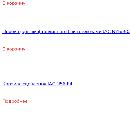
В корзину
Запасные части JAC
Пробка (крышка) топливного бака с ключами JAC N75/80
3100
₽
В корзину
Нет в наличии
Запасные части JAC
Корзина сцепления JAC N56 E4
16800
₽
Подробнее
Нет в наличии
Запасные части JAC