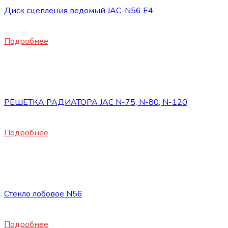
Диск сцепления ведомый JAC-N56 E4
24800
₽
Подробнее
Нет в наличии
Запасные части JAC
РЕШЕТКА РАДИАТОРА JAC N-75, N-80, N-120
12000
₽
Подробнее
Нет в наличии
Запасные части JAC
Стекло лобовое N56
16500
₽
Подробнее