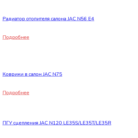
Запасные части JAC
Радиатор отопителя салона JAC N56 E4
6640
₽
Подробнее
Нет в наличии
Запасные части JAC
Коврики в салон JAC N75
4500
₽
Подробнее
Запасные части JAC
ПГУ сцепления JAC N120 LE35S/LE35T/LE35R
8400
₽