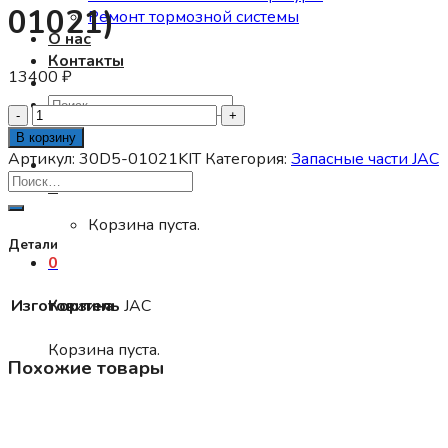
01021)
Ремонт тормозной системы
О нас
Контакты
13400
₽
Искать:
Количество
товара
В корзину
Ремкомплект
Артикул:
30D5-01021KIT
Категория:
Запасные части JAC
шкворней
0
D38xL230
JAC
Корзина пуста.
N120
Детали
0
LE35T/LE35S
/
Изготовитель
JAC
Корзина
FOTON
1138/5122
Корзина пуста.
(30B5-
Похожие товары
01021)
Нет в наличии