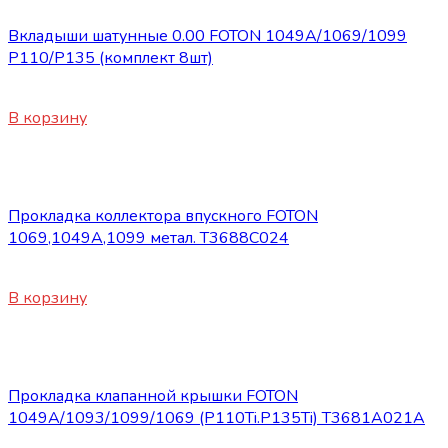
Вкладыши шатунные 0.00 FOTON 1049А/1069/1099
P110/P135 (комплект 8шт)
1850
₽
В корзину
Запасные части Foton
Прокладка коллектора впускного FOTON
1069,1049А,1099 метал. Т3688C024
450
₽
В корзину
Запасные части Foton
Прокладка клапанной крышки FOTON
1049A/1093/1099/1069 (P110Ti.P135Ti) Т3681А021А