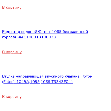
420
₽
В корзину
Запасные части Foton
Радиатор водяной Фотон-1069 без заливной
горловины 1106913100033
13800
₽
В корзину
Запасные части Foton
Втулка направляющая впускного клапана Фотон
(Foton)-1049А,1099,1069 T3343F041
250
₽
В корзину