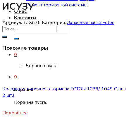
ИСУЗУ
Ремонт тормозной системы
О нас
Контакты
Артикул:
13X875
Категория:
Запасные части Foton
Искать:
Похожие товары
0
Корзина пуста.
Нет в наличии
0
Запасные части Foton
Колодки стояночного тормоза FOTON 1039/ 1049 C (к-т
Корзина
2 шт.)
Корзина пуста.
1460
₽
Подробнее
Запасные части Foton