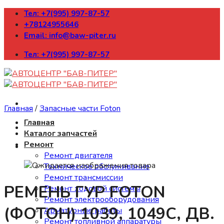
Skip
Тел: +7(995) 997-87-57
to
+78124955646
content
Email: info@baw-piter.ru
Тел: +7(995) 997-87-57
Главная
/
Запасные части Foton
Главная
Каталог запчастей
Ремонт
Ремонт двигателя
Техническое обслуживание
Ремонт трансмиссии
РЕМЕНЬ ГУР FOTON
Ремонт ходовой системы
Ремонт электрооборудования
(ФОТОН) 1039, 1049C, ДВ.
Арматурные работы
Ремонт топливной аппаратуры