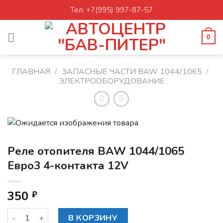
Skip
Тел: +7(995) 997-87-57
to
content
0
ГЛАВНАЯ
/
ЗАПАСНЫЕ ЧАСТИ BAW 1044/1065
/
ЭЛЕКТРООБОРУДОВАНИЕ
Реле отопителя BAW 1044/1065
Евро3 4-контакта 12V
350
₽
Количество товара Реле отопителя BAW 1044/1065 Евро3 
В КОРЗИНУ