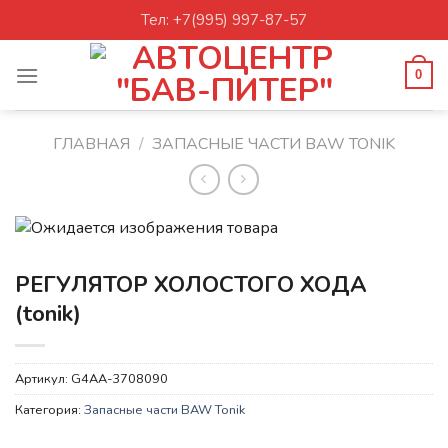
Skip
Тел: +7(995) 997-87-57
to
content
0
ГЛАВНАЯ
/
ЗАПАСНЫЕ ЧАСТИ BAW TONIK
РЕГУЛЯТОР ХОЛОСТОГО ХОДА
(tonik)
Артикул:
G4AA-3708090
Категория:
Запасные части BAW Tonik