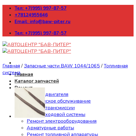
Skip
Тел: +7(995) 997-87-57
to
+78124955646
content
Email: info@baw-piter.ru
Тел: +7(995) 997-87-57
Главная
/
Запасные части BAW 1044/1065
/
Топливная
система
Главная
Каталог запчастей
Ремонт
Ремонт двигателя
Техническое обслуживание
Ремонт трансмиссии
Ремонт ходовой системы
Ремонт электрооборудования
Арматурные работы
Ремонт топливной аппаратуры