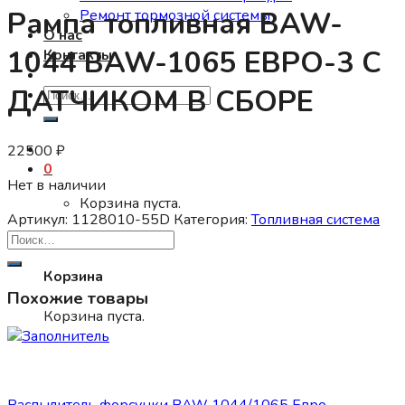
Рампа топливная BAW-
Ремонт тормозной системы
О нас
1044 BAW-1065 ЕВРО-3 С
Контакты
ДАТЧИКОМ В СБОРЕ
Искать:
22500
₽
0
Нет в наличии
Корзина пуста.
Артикул:
1128010-55D
Категория:
Топливная система
0
Корзина
Похожие товары
Корзина пуста.
Топливная система