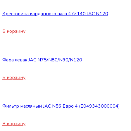
Запасные части JAC
Крестовина карданного вала 47×140 JAC N120
5250
₽
В корзину
Запасные части JAC
Фара левая JAC N75/N80/N90/N120
11500
₽
В корзину
Запасные части JAC
Фильтр масляный JAC N56 Евро 4 (E049343000004)
900
₽
В корзину