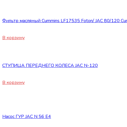
Запасные части JAC
Фильтр масляный Cummins LF17535 Foton/ JAC 80/120 Cu
2500
₽
В корзину
Запасные части JAC
СТУПИЦА ПЕРЕДНЕГО КОЛЕСА JAC N-120
17200
₽
В корзину
Нет в наличии
Запасные части JAC
Насос ГУР JAC N 56 E4