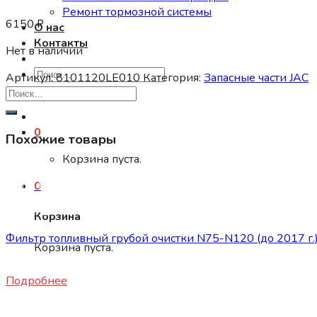
Ремонт тормозной системы
6150
₽
О нас
Контакты
Нет в наличии
Искать:
Артикул:
8101120LE010
Категория:
Запасные части JAC
0
Похожие товары
Корзина пуста.
Нет в наличии
0
Запасные части JAC
Корзина
Фильтр топливный грубой очистки N75-N120 (до 2017 г.
Корзина пуста.
1720
₽
Подробнее